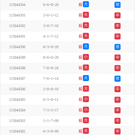
大
115044594
6+6+8=20
殺
错
双
大
115044593
5+6+1=12
殺
中
单
大
115044592
3+0+7=10
殺
中
单
大
115044591
4+1+7=12
殺
中
双
大
115044590
8+3+9=20
殺
错
双
小
115044589
8+6+6=20
殺
中
双
大
115044588
7+8+9=24
殺
中
单
大
115044587
7+6+1=14
殺
错
双
大
115044586
2+8+0=10
殺
中
双
小
115044585
6+5+0=11
殺
中
双
小
115044584
7+5+5=17
殺
中
双
大
115044583
1+1+7=09
殺
中
单
大
115044582
6+3+0=09
殺
中