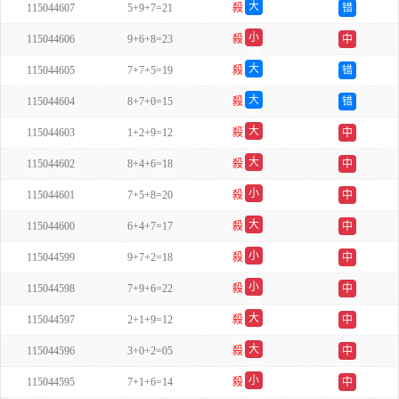
大
115044607
5+9+7=21
殺
错
单
小
115044606
9+6+8=23
殺
中
双
大
115044605
7+7+5=19
殺
错
单
大
115044604
8+7+0=15
殺
错
单
大
115044603
1+2+9=12
殺
中
单
大
115044602
8+4+6=18
殺
中
单
小
115044601
7+5+8=20
殺
中
双
大
115044600
6+4+7=17
殺
中
双
小
115044599
9+7+2=18
殺
中
单
小
115044598
7+9+6=22
殺
中
单
大
115044597
2+1+9=12
殺
中
双
大
115044596
3+0+2=05
殺
中
双
小
115044595
7+1+6=14
殺
中
单