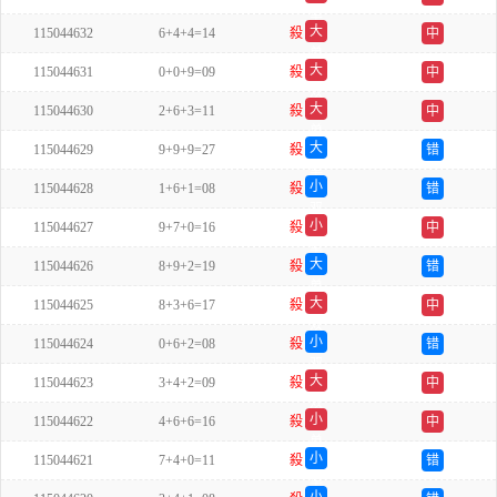
单
大
115044632
6+4+4=14
殺
中
单
大
115044631
0+0+9=09
殺
中
双
大
115044630
2+6+3=11
殺
中
单
大
115044629
9+9+9=27
殺
错
单
小
115044628
1+6+1=08
殺
错
双
小
115044627
9+7+0=16
殺
中
单
大
115044626
8+9+2=19
殺
错
单
大
115044625
8+3+6=17
殺
中
双
小
115044624
0+6+2=08
殺
错
双
大
115044623
3+4+2=09
殺
中
双
小
115044622
4+6+6=16
殺
中
单
小
115044621
7+4+0=11
殺
错
单