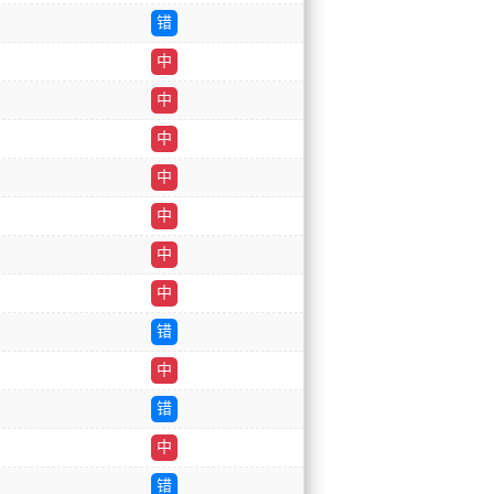
错
中
中
中
中
中
中
中
错
中
错
中
错