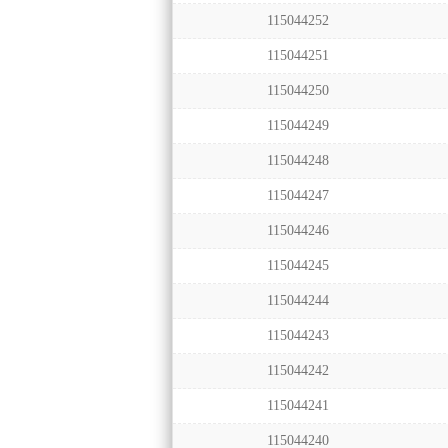
115044252
115044251
115044250
115044249
115044248
115044247
115044246
115044245
115044244
115044243
115044242
115044241
115044240