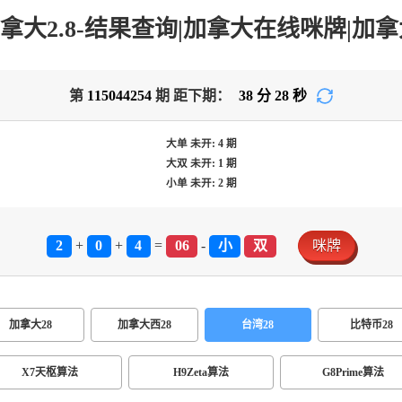
第
115044254
期 距下期：
38
分
28
秒
大单
未开:
4
期
大双
未开:
1
期
小单
未开:
2
期
2
+
0
+
4
=
06
-
小
双
咪牌
加拿大28
加拿大西28
台湾28
比特币28
X7天枢算法
H9Zeta算法
G8Prime算法