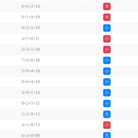
6+6+2=14
大
9+1+9=19
大
9+5+5=19
小
4+7+0=11
小
2+3+5=10
小
7+5+6=18
小
5+9+4=18
小
9+6+4=19
小
4+9+1=14
小
8+2+5=15
小
2+2+9=13
大
4+1+8=13
小
6+3+0=09
大