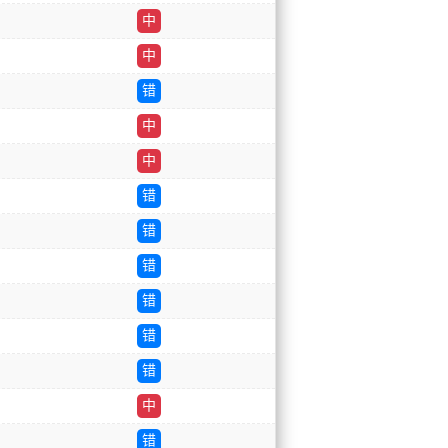
中
中
错
中
中
错
错
错
错
错
错
中
错