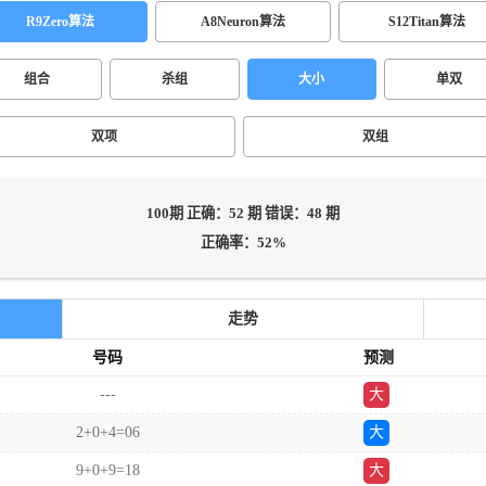
R9Zero算法
A8Neuron算法
S12Titan算法
组合
杀组
大小
单双
双项
双组
100期 正确：52 期 错误：48 期
正确率：52%
走势
号码
预测
---
大
单
2+0+4=06
大
9+0+9=18
大