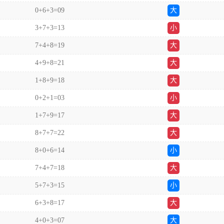
0+6+3=09
大
3+7+3=13
小
7+4+8=19
大
4+9+8=21
大
1+8+9=18
大
0+2+1=03
小
1+7+9=17
大
8+7+7=22
大
8+0+6=14
小
7+4+7=18
大
5+7+3=15
小
6+3+8=17
大
4+0+3=07
大