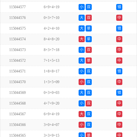
115044577
6+9+4=19
小
双
错
115044576
0+3+7=10
大
双
中
115044575
4+2+4=10
大
单
错
115044574
8+4+8=20
大
单
中
115044573
8+3+7=18
小
双
中
115044572
7+1+5=13
大
单
中
115044571
1+8+8=17
小
双
错
115044570
1+3+5=09
小
双
中
115044569
0+3+0=03
大
双
错
115044568
4+7+9=20
小
双
中
115044567
6+9+4=19
大
双
中
115044566
3+0+4=07
小
双
中
115044565
3+3+9=15
小
单
中