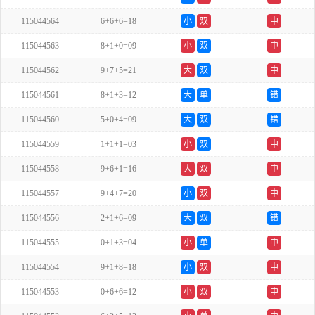
115044564
6+6+6=18
小
双
中
115044563
8+1+0=09
小
双
中
115044562
9+7+5=21
大
双
中
115044561
8+1+3=12
大
单
错
115044560
5+0+4=09
大
双
错
115044559
1+1+1=03
小
双
中
115044558
9+6+1=16
大
双
中
115044557
9+4+7=20
小
双
中
115044556
2+1+6=09
大
双
错
115044555
0+1+3=04
小
单
中
115044554
9+1+8=18
小
双
中
115044553
0+6+6=12
小
双
中