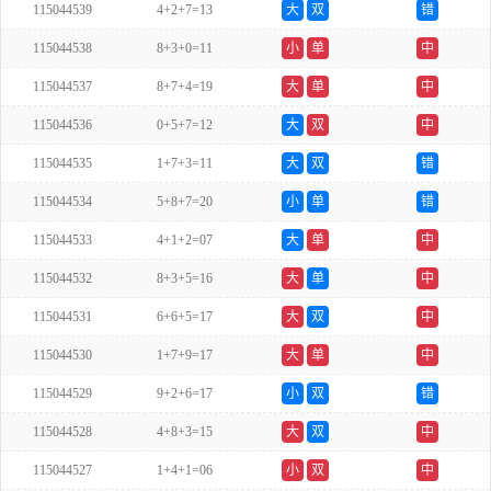
115044539
4+2+7=13
大
双
错
115044538
8+3+0=11
小
单
中
115044537
8+7+4=19
大
单
中
115044536
0+5+7=12
大
双
中
115044535
1+7+3=11
大
双
错
115044534
5+8+7=20
小
单
错
115044533
4+1+2=07
大
单
中
115044532
8+3+5=16
大
单
中
115044531
6+6+5=17
大
双
中
115044530
1+7+9=17
大
单
中
115044529
9+2+6=17
小
双
错
115044528
4+8+3=15
大
双
中
115044527
1+4+1=06
小
双
中