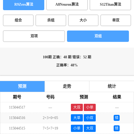
R9Zero算法
A8Neuron算法
S12Titan算法
组合
杀组
大小
单双
双项
双组
100期 正确：48 期 错误：52 期
正确率：48%
预测
走势
统计
期号
号码
预测
结果
115044517
---
大双
小单
---
115044516
2+3+0=05
大单
小双
错
115044515
7+5+7=19
小单
大双
错