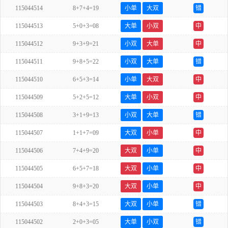
115044514
8+7+4=19
小单
大双
错
115044513
5+0+3=08
大单
小双
中
115044512
9+3+9=21
小双
大单
中
115044511
9+8+5=22
小双
大单
错
115044510
6+5+3=14
小单
大双
中
115044509
5+2+5=12
大单
小双
中
115044508
3+1+9=13
小双
大单
错
115044507
1+1+7=09
大双
小单
中
115044506
7+4+9=20
大双
小单
中
115044505
6+5+7=18
大双
小单
中
115044504
9+8+3=20
大双
小单
中
115044503
8+4+3=15
大双
小单
错
115044502
2+0+3=05
大单
小双
错