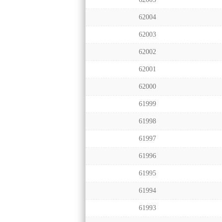
62004
62003
62002
62001
62000
61999
61998
61997
61996
61995
61994
61993