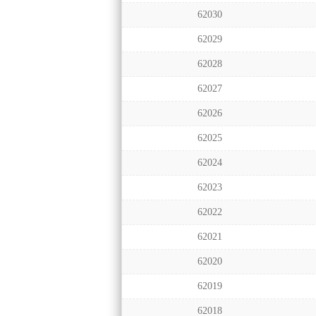
62030
62029
62028
62027
62026
62025
62024
62023
62022
62021
62020
62019
62018