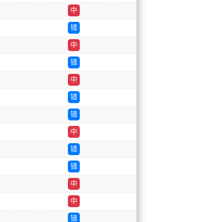
中
错
中
错
中
错
错
中
错
错
中
中
错