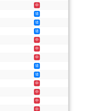
中
错
错
错
中
中
中
错
错
中
中
中
中