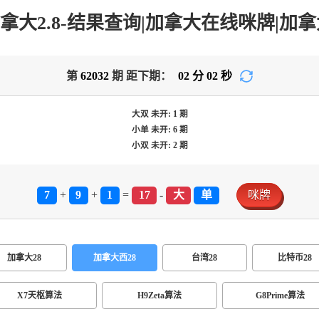
第
62032
期 距下期：
02
分
02
秒
大双
未开:
1
期
小单
未开:
6
期
小双
未开:
2
期
7
+
9
+
1
=
17
-
大
单
咪牌
加拿大28
加拿大西28
台湾28
比特币28
X7天枢算法
H9Zeta算法
G8Prime算法