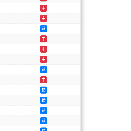
中
中
错
中
中
中
错
中
错
错
错
错
错