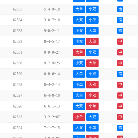
62535
5+4+9=18
大单
小双
错
62534
3+0+7=10
大双
小单
错
62533
9+0+2=11
小双
大单
错
62532
8+4+5=17
小双
大单
中
62531
9+9+9=27
大单
小双
中
62530
9+7+9=25
小双
大单
中
62529
0+8+6=14
大单
小双
错
62528
8+4+2=14
小单
大双
中
62527
6+4+0=10
大单
小双
中
62526
6+6+1=13
大双
小单
中
62525
3+2+2=07
小单
大双
中
62524
7+1+7=15
大双
小单
错