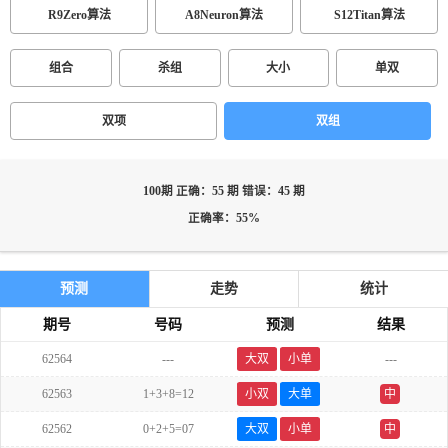
R9Zero算法
A8Neuron算法
S12Titan算法
组合
杀组
大小
单双
双项
双组
100期 正确：55 期 错误：45 期
正确率：55%
预测
走势
统计
期号
号码
预测
结果
62564
---
大双
小单
---
62563
1+3+8=12
小双
大单
中
62562
0+2+5=07
大双
小单
中