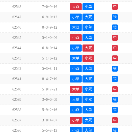
62548
7+0+9=16
大双
小单
中
62547
6+9+0=15
小单
大双
错
62546
0+3+9=12
大双
小单
错
62545
5+1+0=06
小双
大单
中
62544
6+8+0=14
小单
大双
中
62543
5+1+6=12
大单
小双
中
62542
5+3+3=11
小双
大单
错
62541
8+4+7=19
小单
大双
错
62540
5+9+7=21
大单
小双
中
62539
3+0+6=09
大单
小双
错
62538
5+9+2=16
小双
大单
错
62537
3+0+4=07
小单
大双
中
62536
5+5+3=13
小双
大单
错