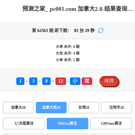
预测之家_ pc001.com 加拿大2.8-结果查询|加拿大在线咪牌|加拿大2.8走势咪牌预测|加拿大2.8在线预测|PC结果查询_专注研究2.8_加拿大PC在线走势_官方数据!
第
62563
期 距下期：
02
分
29
秒
大单
未开:
6
期
大双
未开:
4
期
小单
未开:
1
期
1
3
8
12
小
双
咪牌
+
+
=
-
加拿大28
加拿大西28
台湾28
比特币28
X7天枢算法
H9Zeta算法
G8Prime算法