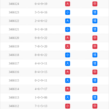
3466124
6+4+9=19
大
中
3466123
5+5+6=16
小
错
3466122
2+4+6=12
大
错
3466121
9+1+8=18
小
错
3466120
9+8+5=22
大
中
3466119
7+8+5=20
大
中
3466118
8+8+6=22
小
错
3466117
4+4+3=11
大
错
3466116
8+4+3=15
大
中
3466115
0+2+9=11
大
错
3466114
4+6+7=17
大
中
3466113
1+0+5=06
大
错
3466112
7+1+5=13
小
中