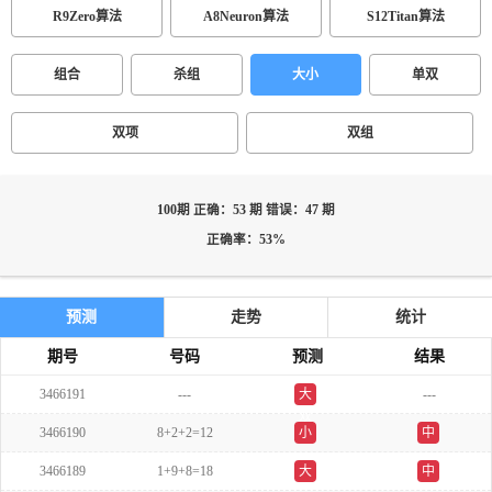
R9Zero算法
A8Neuron算法
S12Titan算法
组合
杀组
大小
单双
双项
双组
100期 正确：53 期 错误：47 期
正确率：53%
预测
走势
统计
期号
号码
预测
结果
3466191
---
大
---
双
3466190
8+2+2=12
小
中
3466189
1+9+8=18
大
中