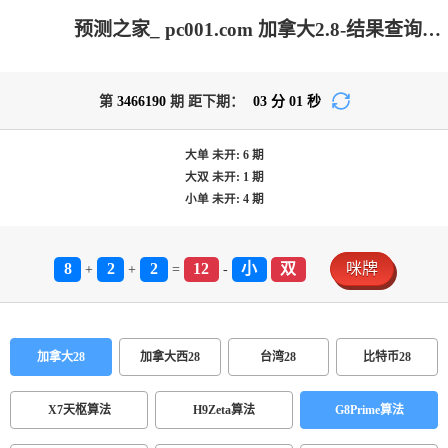
预测之家_ pc001.com 加拿大2.8-结果查询|加拿大在线咪牌|加拿大2.8走势咪牌预测|加拿大2.8在线预测|PC结果查询_专注研究2.8_加拿大PC在线走势_官方数据!
第
3466190
期 距下期：
03
分
01
秒
大单
未开:
6
期
大双
未开:
1
期
小单
未开:
4
期
8
2
2
12
小
双
咪牌
+
+
=
-
加拿大28
加拿大西28
台湾28
比特币28
X7天枢算法
H9Zeta算法
G8Prime算法