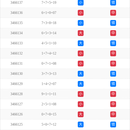
3466137
7+7+5=19
小
错
3466136
6+1+0=07
小
中
3466135
7+3+8=18
小
错
3466134
6+5+3=14
大
中
3466133
4+5+1=10
大
错
3466132
1+7+4=12
小
中
3466131
0+7+1=08
小
中
3466130
3+7+3=13
大
错
3466129
1+4+2=07
大
错
3466128
9+1+1=11
小
中
3466127
2+5+1=08
小
中
3466126
0+7+8=15
大
中
3466125
5+0+7=12
大
错