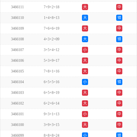
3466111
7+9+2=18
大
中
3466110
1+4+8=13
大
错
3466109
7+6+6=19
大
中
3466108
4+3+2=09
大
错
3466107
3+5+4=12
小
中
3466106
5+3+9=17
大
中
3466105
7+8+1=16
大
中
3466104
6+5+5=16
小
错
3466103
6+5+8=19
大
中
3466102
6+2+6=14
大
中
3466101
9+3+1=13
小
中
3466100
3+9+3=15
大
中
3466099
8+8+8=24
小
错