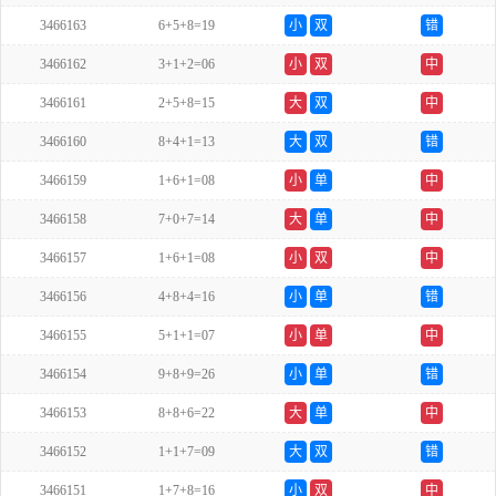
3466163
6+5+8=19
小
双
错
3466162
3+1+2=06
小
双
中
3466161
2+5+8=15
大
双
中
3466160
8+4+1=13
大
双
错
3466159
1+6+1=08
小
单
中
3466158
7+0+7=14
大
单
中
3466157
1+6+1=08
小
双
中
3466156
4+8+4=16
小
单
错
3466155
5+1+1=07
小
单
中
3466154
9+8+9=26
小
单
错
3466153
8+8+6=22
大
单
中
3466152
1+1+7=09
大
双
错
3466151
1+7+8=16
小
双
中