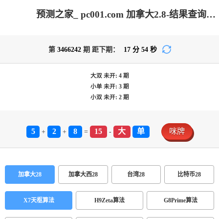
预测之家_ pc001.com 加拿大2.8-结果查询|加拿大在线咪牌|加拿大2.8走势咪牌预测|加拿大2.8在线预测|PC结果查询_专注研究2.8_加拿大PC在线走势_官方数据!
第
3466242
期 距下期：
17
分
54
秒
大双
未开:
4
期
小单
未开:
3
期
小双
未开:
2
期
5
2
8
15
大
单
咪牌
+
+
=
-
加拿大28
加拿大西28
台湾28
比特币28
X7天枢算法
H9Zeta算法
G8Prime算法