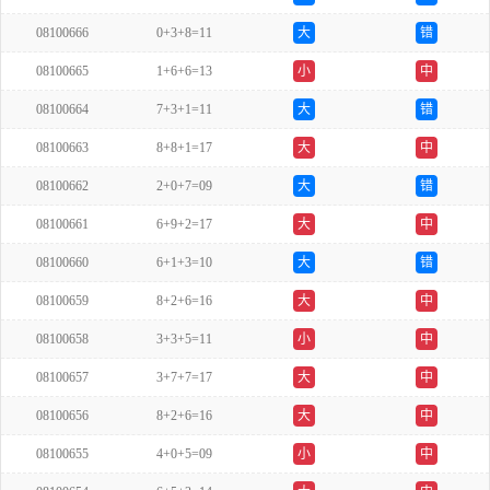
08100666
0+3+8=11
大
错
08100665
1+6+6=13
小
中
08100664
7+3+1=11
大
错
08100663
8+8+1=17
大
中
08100662
2+0+7=09
大
错
08100661
6+9+2=17
大
中
08100660
6+1+3=10
大
错
08100659
8+2+6=16
大
中
08100658
3+3+5=11
小
中
08100657
3+7+7=17
大
中
08100656
8+2+6=16
大
中
08100655
4+0+5=09
小
中