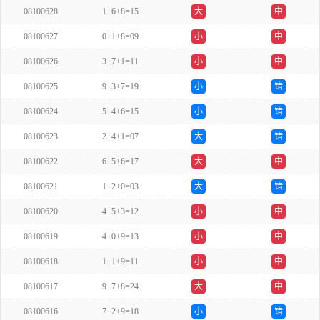
08100628
1+6+8=15
大
中
08100627
0+1+8=09
小
中
08100626
3+7+1=11
小
中
08100625
9+3+7=19
小
错
08100624
5+4+6=15
小
错
08100623
2+4+1=07
大
错
08100622
6+5+6=17
大
中
08100621
1+2+0=03
大
错
08100620
4+5+3=12
小
中
08100619
4+0+9=13
小
中
08100618
1+1+9=11
小
中
08100617
9+7+8=24
大
中
08100616
7+2+9=18
小
错